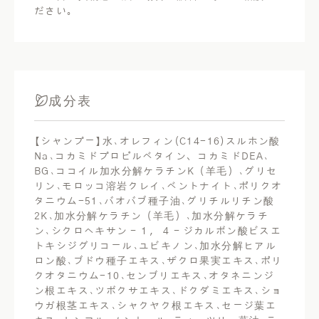
ださい。
成分表
【シャンプー】水､オレフィン(C14-16)スルホン酸
Na､コカミドプロピルベタイン、コカミドDEA､
BG､ココイル加水分解ケラチンK（羊毛）､グリセ
リン､モロッコ溶岩クレイ､ベントナイト､ポリクオ
タニウム-51､バオバブ種子油､グリチルリチン酸
2K､加水分解ケラチン（羊毛）､加水分解ケラチ
ン､シクロヘキサン－１，４－ジカルボン酸ビスエ
トキシジグリコール､ユビキノン､加水分解ヒアル
ロン酸､ブドウ種子エキス､ザクロ果実エキス､ポリ
クオタニウム-10､センブリエキス､オタネニンジ
ン根エキス､ツボクサエキス､ドクダミエキス､ショ
ウガ根茎エキス､シャクヤク根エキス､セージ葉エ