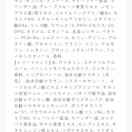
キス､カンフル､メントール､ティーツリー葉油､ラ
ベンダー油､グレープフルーツ果実エキス､レモン
グラス葉/茎エキス､ココイルリンゴアミノ酸Na､セ
ラミドNG､エチルへキシルグリセリン､エチドロン
酸4Na､リンゴ酸､ラウレス-4､PPG-4セテス-20､
DPG､カラメル､エタノール､水添レシチン､ベタイ
ン､PCA-Na､ソルビトール､セリン､グリシン､グル
タミン酸､デキストリン､アラニン､リシン､アルギ
ニン､トレオニン､プロリン､メチルパラベン､フェ
ノキシエタノール､香料
【トリートメント】水､グリセリン､ステアリルアル
コール､ベヘントリモニウムクロリド､ジメチコン､
香料､イソプロパノール､加水分解ケラチン（羊
毛）､加水分解ケラチン､シクロヘキサン－１，４
－ジカルボン酸ビスエトキシジグリコール､モロッ
コ溶岩クレイ､ベントナイト､バオバブ種子油､加水
分解ヒアルロン酸､加水分解ダイズタンパク､加水
分解トウモロコシタンパク､ポリクオタニウ
ム-51､ジラウロイルグルタミン酸リシンNa､セラ
ミドNG､ティーツリー葉油､ラベンダー油､カニナ
バラ果実油､ザクロ果実エキス､センブリエキス､オ
タネニンジン根エキス､ツボクサエキス､ドクダミ