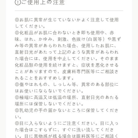
ご使用上の注意
◎お肌に異常が生じていないかよく注意して使用
してください。
◎化粧品がお肌に合わないとき即ち使用中、赤
味、はれ、かゆみ、刺激、色抜け(白斑等）や黒ず
み等の異常があらわれた場合、使用したお肌に、
直射日光があたって上記のような異常があらわれ
た場合には、使用を中止してください。そのまま
化粧品類の使用を続けますと、症状を悪化させる
ことがありますので、皮膚科専門医等にご相談さ
れることをおすすめします。
◎傷やはれもの、しっしん等、異常のある部位に
はお使いにならないでください。
◎極端に高温又は低温の場所、直射日光のあたる
場所には保管しないでください。
◎乳幼児の手の届かないところに保管してくださ
い。
◎目に入らないようにご注意ください。目に入っ
た場合はこすらずに、すぐに洗い流してくださ
い。目に異物感が残る場合は眼科医等にご相談く