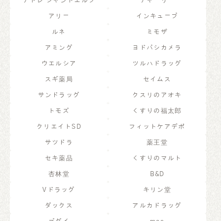
アトレ シャンドエルブ
チャーリー
アリー
インキューブ
ルネ
ミモザ
アミング
ヨドバシカメラ
ウエルシア
ツルハドラッグ
スギ薬局
セイムス
サンドラッグ
クスリのアオキ
トモズ
くすりの福太郎
クリエイトSD
フィットケアデポ
サツドラ
薬王堂
セキ薬品
くすりのマルト
杏林堂
B&D
Vドラッグ
キリン堂
ダックス
アルカドラッグ