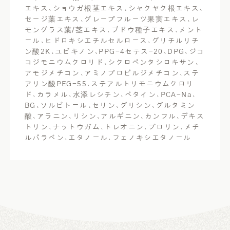
エキス､ショウガ根茎エキス､シャクヤク根エキス､
セージ葉エキス､グレープフルーツ果実エキス､レ
モングラス葉/茎エキス､ブドウ種子エキス､メント
ール､ヒドロキシエチルセルロース､グリチルリチ
ン酸2K､ユビキノン､PPG-4セテス-20､DPG､ジコ
コジモニウムクロリド､シクロペンタシロキサン､
アモジメチコン､アミノプロピルジメチコン､ステ
アリン酸PEG-55､ステアルトリモニウムクロリ
ド､カラメル､水添レシチン､ベタイン､PCA-Na､
BG､ソルビトール､セリン､グリシン､グルタミン
酸､アラニン､リシン､アルギニン､カンフル､デキス
トリン､ナットウガム､トレオニン､プロリン､メチ
ルパラベン､エタノール､フェノキシエタノール